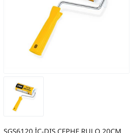
SGS6120 İÇ-DIŞ CEPHE RULO 20CM