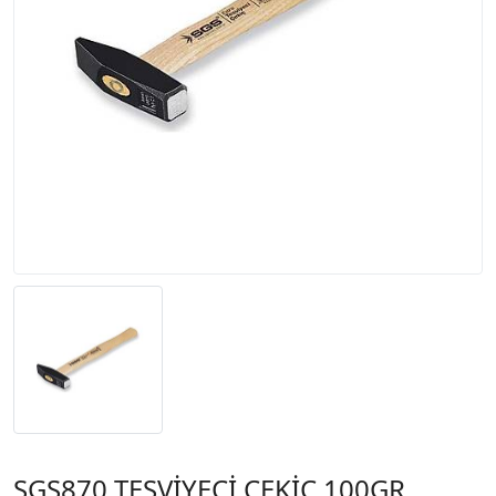
SGS870 TESVİYECİ ÇEKİÇ 100GR