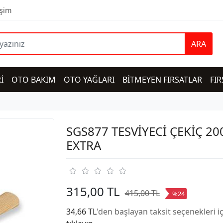
işim
ARA
İ
OTO BAKIM
OTO YAĞLARI
BİTMEYEN FIRSATLAR
FIR
SGS877 TESVİYECİ ÇEKİÇ 2
EXTRA
315,00 TL
415,00 TL
%24
34,66 TL
'den başlayan taksit seçenekleri i