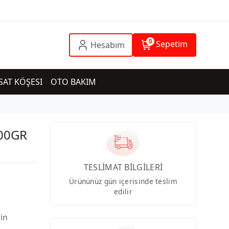
0
Sepetim
Hesabım
SAT KÖŞESI
OTO BAKIM
000GR
TESLİMAT BİLGİLERİ
Ürününüz gün içerisinde teslim
edilir
çin