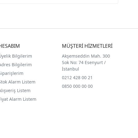
HESABIM
MÜŞTERİ HİZMETLERİ
Üyelik Bilgilerim
Akşemseddin Mah. 300
Sok No: 74 Esenyurt /
Adres Bilgilerim
İstanbul
Siparişlerim
0212 428 00 21
Stok Alarm Listem
0850 000 00 00
Alışveriş Listem
Fiyat Alarm Listem