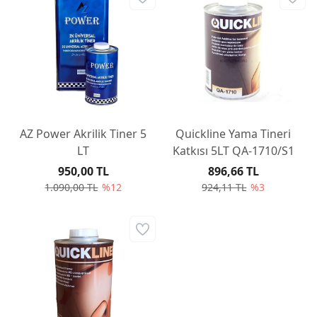
AZ Power Akrilik Tiner 5
Quickline Yama Tineri
LT
Katkısı 5LT QA-1710/S1
950,00 TL
896,66 TL
1.090,00 TL
%12
924,11 TL
%3