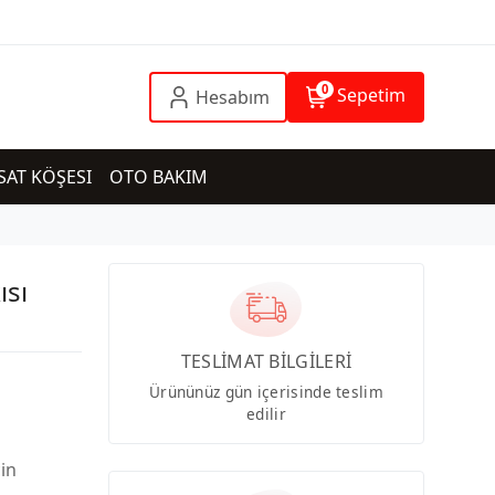
0
Sepetim
Hesabım
SAT KÖŞESI
OTO BAKIM
ısı
TESLİMAT BİLGİLERİ
Ürününüz gün içerisinde teslim
edilir
çin