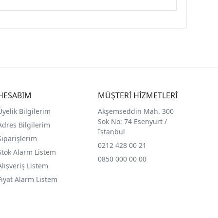
HESABIM
MÜŞTERİ HİZMETLERİ
Üyelik Bilgilerim
Akşemseddin Mah. 300
Sok No: 74 Esenyurt /
Adres Bilgilerim
İstanbul
Siparişlerim
0212 428 00 21
Stok Alarm Listem
0850 000 00 00
Alışveriş Listem
Fiyat Alarm Listem