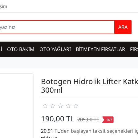
işim
ARA
İ
OTO BAKIM
OTO YAĞLARI
BİTMEYEN FIRSATLAR
FIR
Botogen Hidrolik Lifter Katk
300ml
190,00 TL
205,00 TL
%7
20,91 TL
'den başlayan taksit seçenekleri i