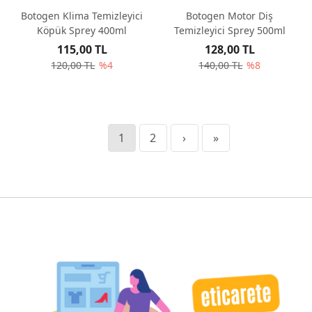
Botogen Klima Temizleyici
Botogen Motor Diş
Köpük Sprey 400ml
Temizleyici Sprey 500ml
115,00 TL
128,00 TL
120,00 TL
%4
140,00 TL
%8
1
2
›
»