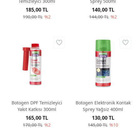
Temizleyici 300ml
Sprey 500ml
185,00 TL
140,00 TL
190,00 TL
%2
144,00 TL
%2
Botogen DPF Temizleyici
Botogen Elektronik Kontak
Yakıt Katkısı 300ml
Sprey Yağsiz 400ml
165,00 TL
130,00 TL
170,00 TL
%2
145,00 TL
%10