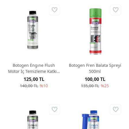
Botogen Engıne Flush
Botogen Fren Balata Spreyi
Motor İç Temizleme Katkısı
500ml
300ml
125,00 TL
100,00 TL
140,00 TL
%10
135,00 TL
%25