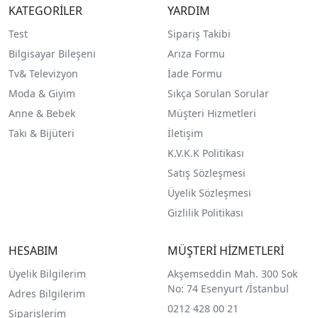
KATEGORİLER
YARDIM
Test
Sipariş Takibi
Bilgisayar Bileşeni
Arıza Formu
Tv& Televizyon
İade Formu
Moda & Giyim
Sıkça Sorulan Sorular
Anne & Bebek
Müşteri Hizmetleri
Takı & Bijüteri
İletişim
K.V.K.K Politikası
Satış Sözleşmesi
Üyelik Sözleşmesi
Gizlilik Politikası
HESABIM
MÜŞTERİ HİZMETLERİ
Üyelik Bilgilerim
Akşemseddin Mah. 300 Sok
No: 74 Esenyurt /İstanbul
Adres Bilgilerim
0212 428 00 21
Siparişlerim